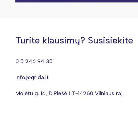
Turite klausimų? Susisiekite
0 5 246 94 35
info@grida.lt
Molėtų g. 16, D.Riešė LT-14260 Vilniaus raj.