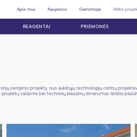
Apie mus
Naujienos
Gamintojai
Atlikti proje
REAGENTAI
PRIEMONĖS
orijų įrengimo projektų: nuo aukštųjų technologijų centrų projektav
 projektų valdyme bei techninių klausimų išmanymas leidžia pasiū