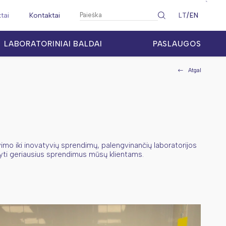
`
ktai
Kontaktai
LT
EN
LABORATORINIAI BALDAI
PASLAUGOS
Atgal
imo iki inovatyvių sprendimų, palengvinančių laboratorijos
lyti geriausius sprendimus mūsų klientams.