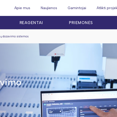
Apie mus
Naujienos
Gamintojai
Atlikti proje
REAGENTAI
PRIEMONĖS
ių dozavimo sistemos
avimo