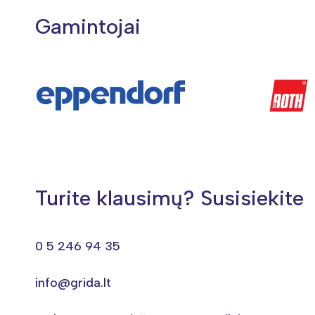
Gamintojai
Turite klausimų? Susisiekite
0 5 246 94 35
info@grida.lt