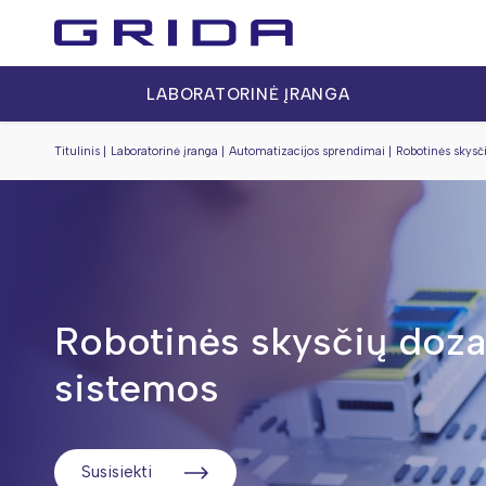
LABORATORINĖ ĮRANGA
Titulinis
Laboratorinė įranga
Automatizacijos sprendimai
Robotinės skysč
Robotinės skysčių doz
sistemos
Susisiekti