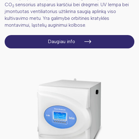
CO
sensorius atsparus karščiui bei drėgmei. UV lempa bei
2
įmontuotas ventiliatorius užtikrina saugią aplinką viso
kultivavimo metu. Yra galimybė orbitinės kratyklės
montavimui, ląstelių auginimui kolbose.
Daugiau info