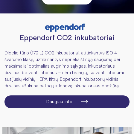
Sauso bloko termostatai
Kraujo maišų centrifugos
Inkubuojančios purtyklės
Augalų deguonies matavimas
Pavienių ląstelių dozavimo įranga
Svėrimo įranga
Koncentratoriai
Mufelinės krosnys
Mikromanipuliavimo įranga
CO2 inkubatoriai
Eppendorf CO2 inkubatoriai
Elektroporatoriai
MEA Technologija
Didelio tūrio (170 L) CO2 inkubatoriai, atitinkantys ISO 4
švarumo klasę, užtikrinantys nepriekaištingą saugumą bei
Optinė įranga, spektrofotometrai
maksimaliai optimalias auginimo sąlygas. Inkubatoriaus
PGR ir elektroforezė
Spektrofotometrai
dizainas be ventiliatoriaus = nėra brangių, su ventiliatoriumi
susijusių vidinių HEPA filtrų. Eppendorf inkubatorių vidinis
Sekvenavimas - NGS įranga
Mikroskopai
End-point termocikleriai
dizainas užtikrina patogų ir lengvą inkubatoriaus priežiūrą.
Sterilizavimo ir plovimo įranga
Plokštelių skaitytuvai
Realaus laiko termocikleriai
Sekvenatoriai
Daugiau info
Skysčių dozavimas
Gelių dokumentavimo sistemos
Genominės medžiagos fragmentacijai
Autoklavai
skirta įranga
Šaldymo įranga
Elektroforezės sistemos
Indaplovės
Aspiratoriai - terpių siurbikliai
Švarios darbo aplinkos sprendimai
Ultragarso vonelės
Mikrodozatoriai
Šaldytuvai +2...+15°C
Vandens gryninimo sistemos ir filtrai
Dezinfekcijos sprendimai patalpoms
Multipipetės
Šaldikliai -10...-25...-40°C
Izoliatoriai