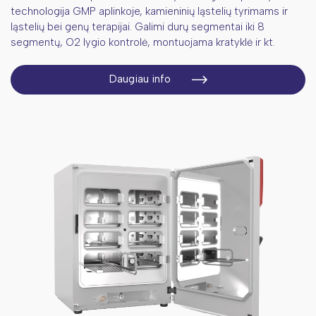
standartai
technologija GMP aplinkoje, kamieninių ląstelių tyrimams ir
Priemonės skirtos mėginių svėrimui
Gilių šulinėlių plokštelės (DWP)
ląstelių bei genų terapijai. Galimi durų segmentai iki 8
Molekulinei biologijai skirti reagentai
segmentų, O2 lygio kontrolė, montuojama kratyklė ir kt.
Porceliano priemonės
Buteliai
Standartinės paliudytos medžiagos
Genetinės medžiagos išskyrimui skirti
Laboratorinė apranga
rinkiniai
Daugiau info
Reagentai maisto ir aplinkos testavimui