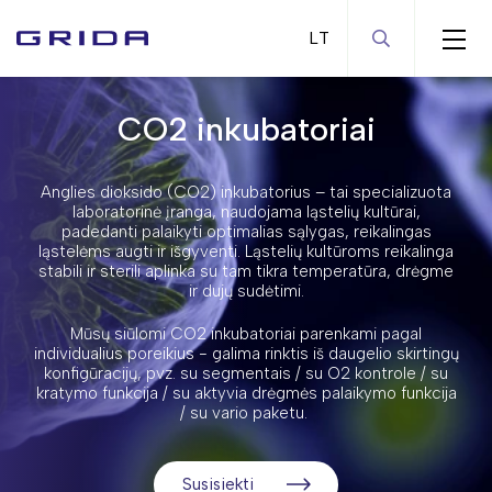
CO2 inkubatoriai
Automatizacijos sprendimai
Bendra laboratorinė įranga
Robotinės skysčių dozavimo sistemos
Anglies dioksido (CO2) inkubatorius – tai specializuota
Bioprocesams skirta įranga
Diagnostiniai analizatoriai
Magnetinės maišyklės
laboratorinė įranga, naudojama ląstelių kultūrai,
padedanti palaikyti optimalias sąlygas, reikalingas
Centrifugos
Įranga mikrogardelėms
Purtyklės
Bioreaktoriai ir fermentatoriai
ląstelėms augti ir išgyventi. Ląstelių kultūroms reikalinga
stabili ir sterili aplinka su tam tikra temperatūra, drėgme
Chromatografijos įranga
Pompos - siurbliai
Repligen filtravimo sprendimai
Mikrocentrifugos
ir dujų sudėtimi.
Inkubatoriai ir krosnys
Vandens vonelės
Didelių tūrių centrifugos
Laboratorinės skalės chromatografijos
Mūsų siūlomi CO2 inkubatoriai parenkami pagal
įranga
Įranga darbui su augalais
Ultragarso vonelės
Didelių greičių centrifugos
CO2 inkubatoriai
individualius poreikius - galima rinktis iš daugelio skirtingų
Gamybinės skalės chromatografijos
konfigūracijų, pvz. su segmentais / su O2 kontrole / su
Koncentratoriai ir evaporatoriai
Overhead tipo maišyklės
Šildančios/šaldančios centrifugos
Mikrobiologiniai inkubatoriai
Augalų fotochemijos matavimas
sistemos
kratymo funkcija / su aktyvia drėgmės palaikymo funkcija
/ su vario paketu.
Ląstelių technologijų įranga
Elektrochemijos įranga
Citocentrifugos
Džiovinimo krosnys
Dujų apykaitai stebėti skirta įranga
Homogenizatoriai
Ultracentrifugos
Klimatinės kameros
Šviesos matavimui skirta įranga
Automatizuotos ląstelių vaizdinimo
Susisiekti
sistemos