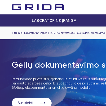
LABORATORINĖ ĮRANGA
Titulinis
Laboratorinė įranga
PGR ir elektroforezė
Gelių dokumentavimo 
Gelių dokumentavimo s
Parduodame prietaisus, gebančius atlikti įvairaus sudėtin
paprasto agarozės gelio, iki sudėtingų, didelio jautrumo rei
blotting
eksperimentų ar smulkių gyvūnų modelių.
Susisiekti