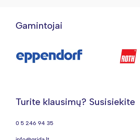
Gamintojai
Turite klausimų? Susisiekite
0 5 246 94 35
info@grida.lt