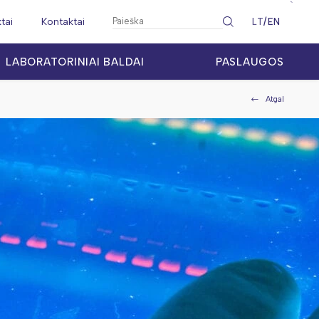
`
ktai
Kontaktai
LT
EN
LABORATORINIAI BALDAI
PASLAUGOS
Atgal