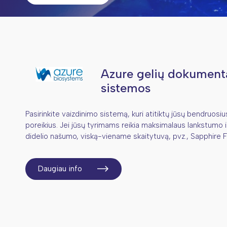
Azure gelių dokumen
sistemos
Pasirinkite vaizdinimo sistemą, kuri atitiktų jūsų bendruosiu
poreikius. Jei jūsų tyrimams reikia maksimalaus lankstumo i
didelio našumo, viską-viename skaitytuvą, pvz., Sapphire 
Daugiau info