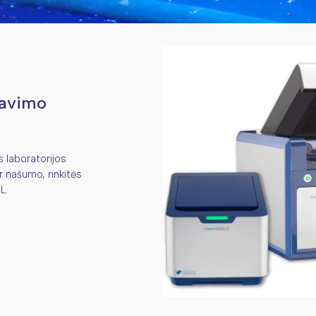
tavimo
s laboratorijos
r našumo, rinkitės
FL.