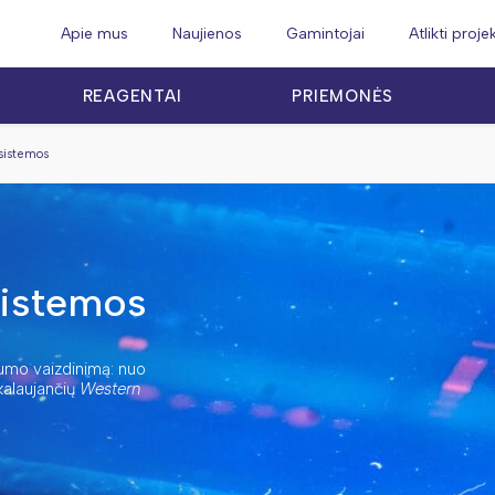
Apie mus
Naujienos
Gamintojai
Atlikti proje
REAGENTAI
PRIEMONĖS
sistemos
istemos
gumo vaizdinimą: nuo
kalaujančių
Western