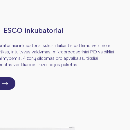
ESCO inkubatoriai
toriniai inkubatoriai sukurti laikantis patikimo veikimo ir
kas, intuityvus valdymas, mikroprocesoriniai PID valdikliai
imybėmis, 4 zonų šildomas oro apvalkalas, tiksliai
rintas ventiliacijos ir izoliacijos paketas.