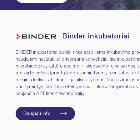
Binder inkubatoriai
BINDER inkubatoriai puikiai tinka stabiliems inkubavimo p
naudojami natūrali, ar priverstinė konvekcija, šie inkubatoriai
mikrobiologinių kultūrų augimo ir inkubavimo reikalavimus, u
atsikartojančius įprastų laboratorinių tyrimų rezultatus, net
mėginių kiekiui, atliekant ilgalaikius tyrimus. Naujos kartos i
pasižymintys išskirtiniu efektyvumu ir tiksliu temperatūro
naujausią APT.line™ technologiją.
Daugiau info