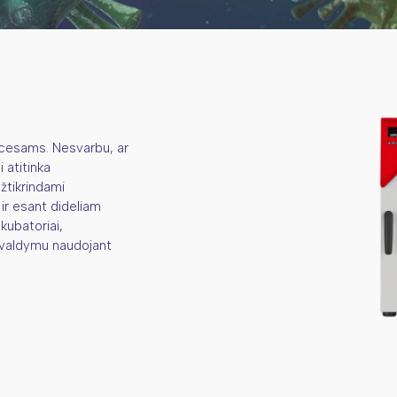
rocesams. Nesvarbu, ar
 atitinka
žtikrindami
 ir esant dideliam
nkubatoriai,
s valdymu naudojant