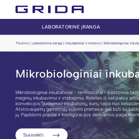
LABORATORINĖ ĮRANGA
Titulinis
Laboratorinė įranga
Inkubatoriai ir krosnys
Mikrobiologiniai inkub
Mikrobiologiniai inkuba
Mikrobiologiniai inkubatoriai - termostatai - pastovios te
mėginių inkubavimui ir stebėjimui. Rinkitės iš natūralios arb
konvekcijos (judėjimo) inkubatorių, kurių talpa nuo keliasdešim
Atstovaujamų gamintojų siūlomi prietaisai gali būti su šal
jų. Papildomi priedai ir konfigūracijos derinamos pagal klient
Susisiekti