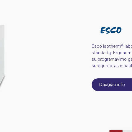
Esco Isotherm® labora
standartų. Ergonomiš
su programavimo gal
sureguliuotas ir patik
Daugiau info