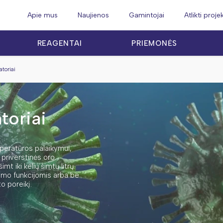
Apie mus
Naujienos
Gamintojai
Atlikti proje
REAGENTAI
PRIEMONĖS
atoriai
toriai
mperatūros palaikymui,
a priverstinės oro
t iki kelių šimtų litrų.
dymo funkcijomis arba be
o poreikį.