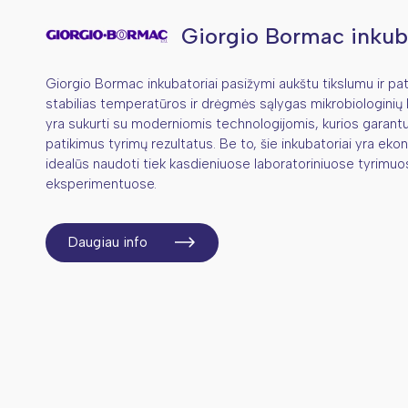
Giorgio Bormac inkub
Giorgio Bormac inkubatoriai pasižymi aukštu tikslumu ir pa
stabilias temperatūros ir drėgmės sąlygas mikrobiologinių k
yra sukurti su moderniomis technologijomis, kurios garantu
patikimus tyrimų rezultatus. Be to, šie inkubatoriai yra eko
idealūs naudoti tiek kasdieniuose laboratoriniuose tyrimuose
eksperimentuose.
Daugiau info