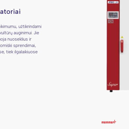
atoriai
tikimumu, užtikrindami
ultūrų auginimui. Jie
oja nuoseklius ir
nomiški sprendimai,
, tiek ilgalaikiuose