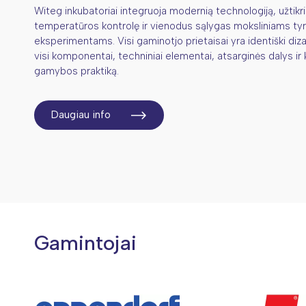
Witeg inkubatoriai integruoja modernią technologiją, užtikrin
temperatūros kontrolę ir vienodus sąlygas moksliniams ty
eksperimentams. Visi gaminotjo prietaisai yra identiški diza
visi komponentai, techniniai elementai, atsarginės dalys ir kt
gamybos praktiką.
Daugiau info
Gamintojai