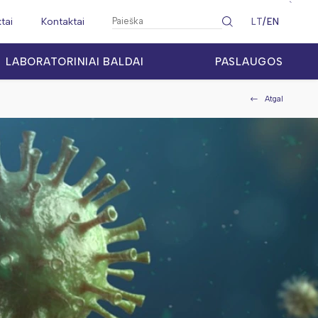
`
ktai
Kontaktai
LT
EN
LABORATORINIAI BALDAI
PASLAUGOS
Atgal