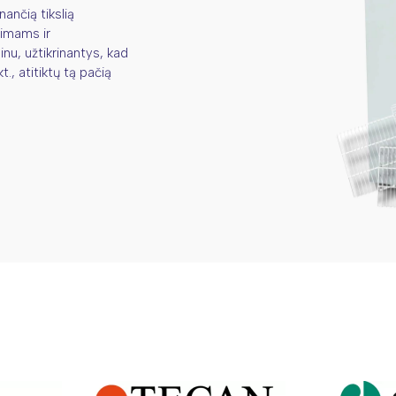
ančią tikslią
rimams ir
inu, užtikrinantys, kad
., atitiktų tą pačią