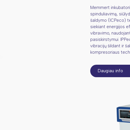
Memmert inkubatoria
spinduliavimą, siūly
šaldymo (ICPeco) t
siekiant energijos e
vibravimo, naudojan
pasiskirstymui. IPPe
vibracijų šildant ir 
kompresoriaus techn
Daugiau info