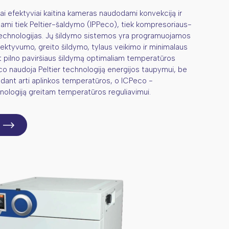
i efektyviai kaitina kameras naudodami konvekciją ir
dami tiek Peltier-šaldymo (IPPeco), tiek kompresoriaus-
echnologijas. Jų šildymo sistemos yra programuojamos
fektyvumo, greito šildymo, tylaus veikimo ir minimalaus
t pilno paviršiaus šildymą optimaliam temperatūros
co naudoja Peltier technologiją energijos taupymui, be
šaldant arti aplinkos temperatūros, o ICPeco -
ologiją greitam temperatūros reguliavimui.