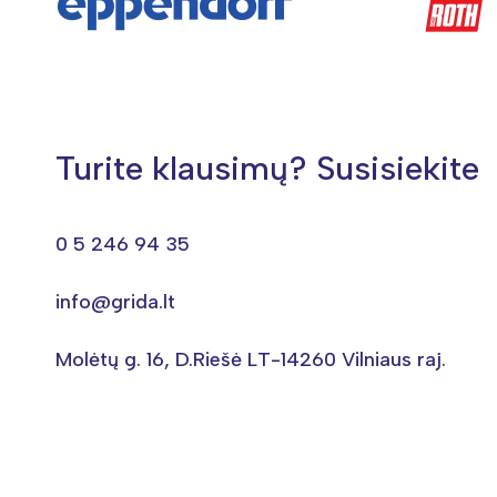
Turite klausimų? Susisiekite
0 5 246 94 35
info@grida.lt
Molėtų g. 16, D.Riešė LT-14260 Vilniaus raj.